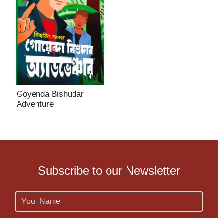
T
U
V
W
Goyenda Bishudar
X
Adventure
Y
Z
Subscribe to our Newsletter
Name