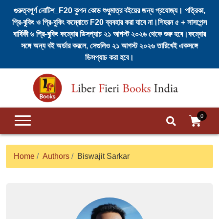
গুরুত্বপূর্ণ নোটিশ_F20 কুপন কোড শুধুমাত্র বইয়ের জন্য প্রযোজ্য। পত্রিকা,
প্রি-বুকিং ও প্রি-বুকিং কম্বোতে F20 ব্যবহার করা যাবে না।শিহরন ৫ + সাসপেন্স
বার্ষিকী ৬ প্রি-বুকিং কম্বোর ডিসপ্যাচ ২১ আগস্ট ২০২৬ থেকে শুরু হবে।কম্বোর
Login
সঙ্গে অন্য বই অর্ডার করলে, সেগুলিও ২১ আগস্ট ২০২৬ তারিখেই একসঙ্গে
/
ডিসপ্যাচ করা হবে।
Register
Skip
to
Home
content
Search
Submit
0
Regular
Issues
Home
Authors
Biswajit Sarkar
Books
Authors
English
Suspense