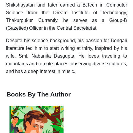
Shikshayatan and later earned a B.Tech in Computer
I
Science from the Dream Institute of Technology,
J
Thakurpukur. Currently, he serves as a Group-B
(Gazetted) Officer in the Central Secretariat.
K
Shihoron
Despite his science background, his passion for Bengali
L
literature led him to start writing at thirty, inspired by his
wife, Smt. Nabanita Dasgupta. He loves traveling to
M
mountains and remote places, observing diverse cultures,
N
and has a deep interest in music.
O
P
Books By The Author
Q
R
S