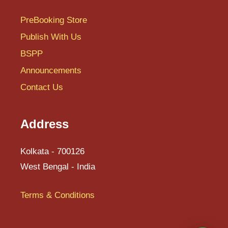
T
PreBooking Store
U
Publish With Us
BSPP
V
Announcements
W
Contact Us
X
Y
Address
Z
Kolkata - 700126
West Bengal - India
Terms & Conditions