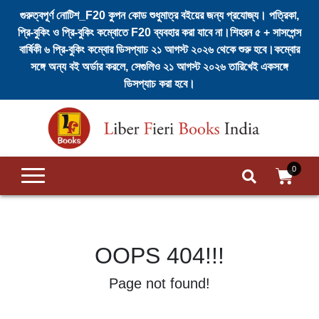
গুরুত্বপূর্ণ নোটিশ_F20 কুপন কোড শুধুমাত্র বইয়ের জন্য প্রযোজ্য। পত্রিকা,
প্রি-বুকিং ও প্রি-বুকিং কম্বোতে F20 ব্যবহার করা যাবে না।শিহরন ৫ + সাসপেন্স
বার্ষিকী ৬ প্রি-বুকিং কম্বোর ডিসপ্যাচ ২১ আগস্ট ২০২৬ থেকে শুরু হবে।কম্বোর
Login
সঙ্গে অন্য বই অর্ডার করলে, সেগুলিও ২১ আগস্ট ২০২৬ তারিখেই একসঙ্গে
/
ডিসপ্যাচ করা হবে।
Register
Skip
to
Home
content
Search
Submit
0
Regular
Issues
Books
OOPS 404!!!
Page not found!
Authors
English
Suspense