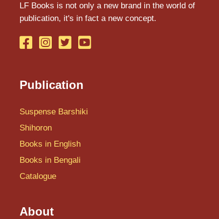
LF Books is not only a new brand in the world of
I
publication, it's in fact a new concept.
J
K
Shihoron
L
Publication
M
Suspense Barshiki
N
Shihoron
O
Books in English
P
Books in Bengali
Q
Catalogue
R
About
S