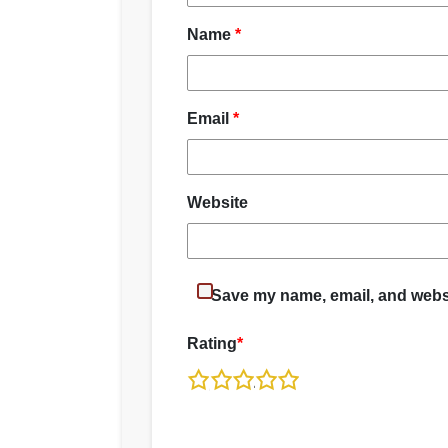
Name
*
Email
*
Website
Save my name, email, and websit
Rating
*
1
2
3
4
5