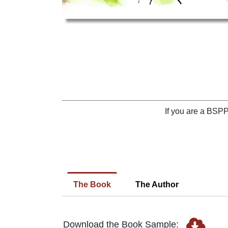
P
Adult
Mythology
Adult
Mythology
Q
Fiction
Fiction
History
History
R
Children
&
Children
&
Teen
Antiquity
Teen
Antiquity
S
Classic
Classic
Education
Education
T
Fiction
&
Fiction
&
U
&
Career
&
Career
If you are a BSP
V
Short
Short
Parenting
Parenting
Stories
Stories
W
&
&
Humour
Kids
Humour
Kids
X
&
&
Nature
Nature
Y
Comedy
Comedy
&
&
The Book
The Author
Z
Comics
Science
Comics
Science
&
&
Travel
Travel
View
Graphics
Graphics
Download the Book Sample:
&
&