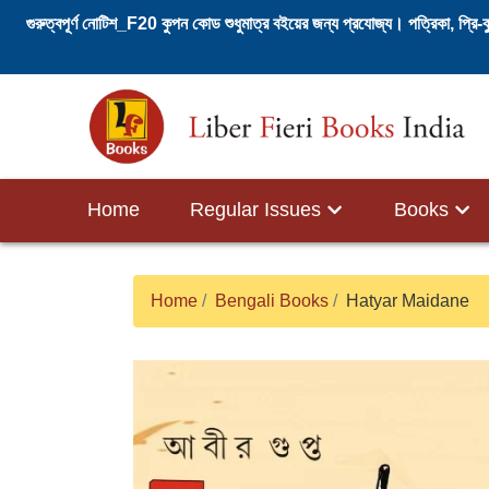
গুরুত্বপূর্ণ নোটিশ_F20 কুপন কোড শুধুমাত্র বইয়ের জন্য প্রযোজ্য। পত্রিকা, প্রি-
Skip
to
content
Home
Regular Issues
Books
Filter
English
Bengali
by
Books
Books
Home
Bengali Books
Hatyar Maidane
Alphabet
All
Poetry
All
Poetry
A
Books
Criticism
Books
Criticism
Non-
Non-
B
Crime
Crime
Fiction
Fiction
&
&
C
di
Thriller
Classic
Thriller
Classic
ki