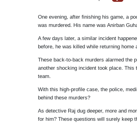
All
Subject
Cookery
Subject
Cookery
Authors
Dictionary
Dictionary
One evening, after finishing his game, a po
Health
Health
was murdered. His name was Anirban Guh
Rhyme
Fitness
Rhyme
Fitness
&
Yoga
&
Yoga
A few days later, a similar incident happen
Prelearner
Prelearner
Politics
Politics
before, he was killed while returning home 
Avant-
Law
Avant-
Law
These back-to-back murders alarmed the poli
garde
Social
garde
Social
another shocking incident took place. This t
Hungry
Science
Hungry
Science
team.
Offbeat
Offbeat
Sports
Sports
Award
&
Award
&
With this high-profile case, the police, me
winning
Knowledge
winning
Knowledge
behind these murders?
Literature
Literature
As detective Raj dug deeper, more and more 
for him? These questions will surely keep t