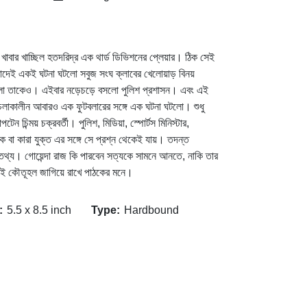
 খাবার খাচ্ছিল হতদরিদ্র এক থার্ড ডিভিশনের প্লেয়ার। ঠিক সেই
বাদেই একই ঘটনা ঘটলো সবুজ সংঘ ক্লাবের খেলোয়াড় বিনয়
 হলো তাকেও। এইবার নড়েচড়ে বসলো পুলিশ প্রশাসন। এবং এই
 চলাকালীন আবারও এক ফুটবলারের সঙ্গে এক ঘটনা ঘটলো। শুধু
 চিন্ময় চক্রবর্তী। পুলিশ, মিডিয়া, স্পোর্টস মিনিস্টার,
 বা কারা যুক্ত এর সঙ্গে সে প্রশ্ন থেকেই যায়। তদন্ত
থ্য। গোয়েন্দা রাজ কি পারবেন সত্যকে সামনে আনতে, নাকি তার
যই কৌতূহল জাগিয়ে রাখে পাঠকের মনে।
:
5.5 x 8.5 inch
Type:
Hardbound