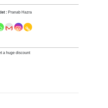
ist :
Pranab Hazra
t a huge discount