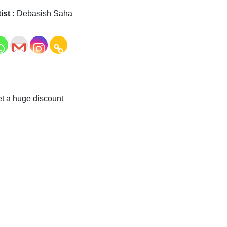
ist :
Debasish Saha
t a huge discount