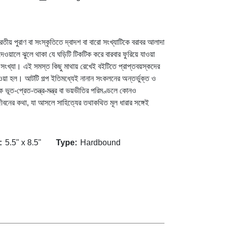
ারতীয় পুরাণ বা সংস্কৃতিতে দ্বাদশ বা বারো সংখ্যাটিকে বরাবর আলাদা
ওয়ালে ঝুলে থাকা যে ঘড়িটি টিকটিক করে বারবার ফুরিয়ে যাওয়া
ংখ্যা। এই সমস্ত কিছু মাথায় রেখেই বইটিতে প্রাপ্তবয়স্কদের
েওয়া হল। আটটি গল্প ইতিমধ্যেই নানান সংকলনের অন্তর্ভুক্ত ও
ভূত-প্রেত-তন্ত্র-মন্ত্র বা ভয়ভীতির পরিমণ্ডলে কোনও
ীবনের কথা, যা আসলে সাহিত্যের তথাকথিত মূল ধারার সঙ্গেই
:
5.5" x 8.5"
Type:
Hardbound