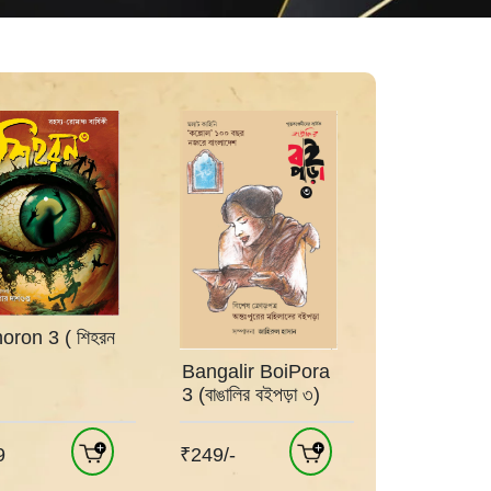
oron 3 ( শিহরন
Bangalir BoiPora
3 (বাঙালির বইপড়া ৩)
9
₹249/-