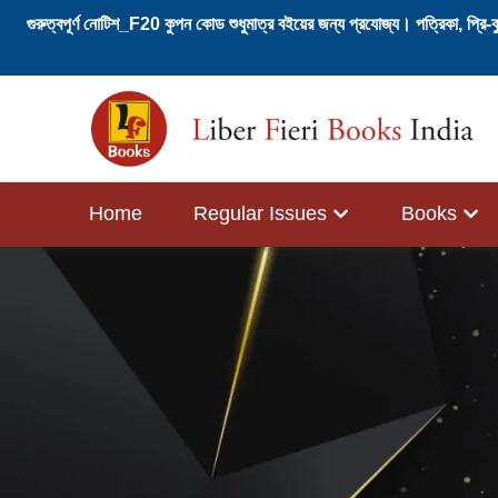
গুরুত্বপূর্ণ নোটিশ_F20 কুপন কোড শুধুমাত্র বইয়ের জন্য প্রযোজ্য। পত্রিকা, প্রি-
Skip
to
content
Home
Regular Issues
Books
Filter
English
Bengali
by
Books
Books
Alphabet
All
Poetry
All
Poetry
A
Books
Criticism
Books
Criticism
Non-
Non-
B
Crime
Crime
Fiction
Fiction
&
&
C
di
Thriller
Classic
Thriller
Classic
ki