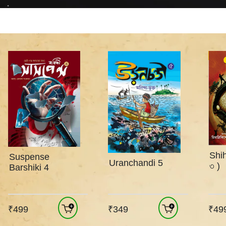
Shih
Suspense
Uranchandi 5
৩ )
Barshiki 4
₹499
₹349
₹49