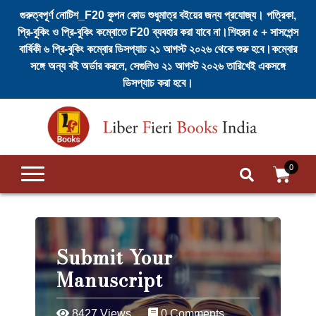
গুরুত্বপূর্ণ নোটিশ_F20 কুপন কোড শুধুমাত্র বইয়ের জন্য প্রযোজ্য। পত্রিকা,
প্রি-বুকিং ও প্রি-বুকিং কম্বোতে F20 ব্যবহার করা যাবে না।শিহরন ৫ + সাসপেন্স
বার্ষিকী ৬ প্রি-বুকিং কম্বোর ডিসপ্যাচ ২১ আগস্ট ২০২৬ থেকে শুরু হবে।কম্বোর
Login
সঙ্গে অন্য বই অর্ডার করলে, সেগুলিও ২১ আগস্ট ২০২৬ তারিখেই একসঙ্গে
/
ডিসপ্যাচ করা হবে।
Register
Skip
to
Home
content
Search
Submit
0
Regular
Issues
Books
Submit Your
Manuscript
Authors
English
Suspense
8427 Views
0 Comments