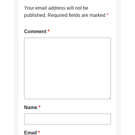
I
Your email address will not be
published.
Required fields are marked
*
J
Comment
*
K
Shihoron
L
M
N
O
P
Q
Name
*
R
S
Email
*